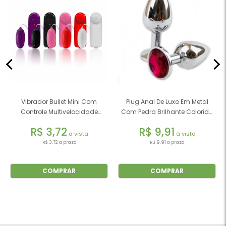
Vibrador Bullet Mini Com
Plug Anal De Luxo Em Metal
Controle Multivelocidade
Com Pedra Brilhante Colorida
Colorido
P
R$ 3,72
R$ 9,91
à vista
à vista
R$ 3,72 a prazo
R$ 9,91 a prazo
COMPRAR
COMPRAR