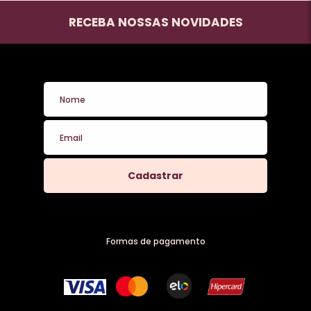
Catálogo Sex Shop
RECEBA NOSSAS NOVIDADES
Revenda Sex Shop
Fantasias de Enfermeira
Anel Peniano
Bomba Peniana
Ovo Masturbador
Vibrador Duplo
Cadastrar
Dados Eróticos
Excitantes
Formas de pagamento
Lubrificante Anal
Lubrificante