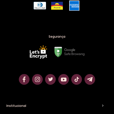
Produtos para Pompoarismo
Bondage
Sugador de Clitóris
Melzinho do Amor
Segurança
Yummy Gel Térmico
Calcinha Tailandesa
Vibrador Bullet
Vibrador Personal
Vibrador para casal
Institucional