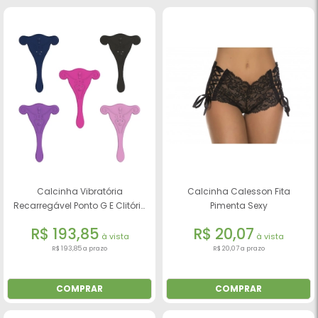
Calcinha Vibratória
Calcinha Calesson Fita
Recarregável Ponto G E Clitóris
Pimenta Sexy
10 Modos De Vibração Em 4
R$ 193,85
R$ 20,07
Pontos - Green Baby
à vista
à vista
R$ 193,85 a prazo
R$ 20,07 a prazo
COMPRAR
COMPRAR