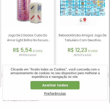
Jogo De 2 Dados Cubo Do
Bebadolândia Amigos Jogo De
Amor Light Brilha No Escuro
Tabuleiro Com Desafios
Com Tarefas X Parte Do Corpo -
Diversão Ao Cubo
R$ 5,54
R$ 12,23
Diversão Ao Cubo
à vista
à vista
R$ 5,54 a prazo
R$ 12,23 a prazo
COMPRAR
COMPRAR
Clicando em "Aceito todos os Cookies", você concorda com o
armazenamento de cookies no seu dispositivo para melhorar a
experiência e navegação no site.
Aceitar todos
R$ 55,96
Preferências
R$ 19,59
COMPRAR
Em estoque. Envio imediato