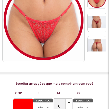
Escolha as opções que mais combinam com você
COR
P
M
G
ESGOTADO
ESGOTADO
Avise-me
Avise-me