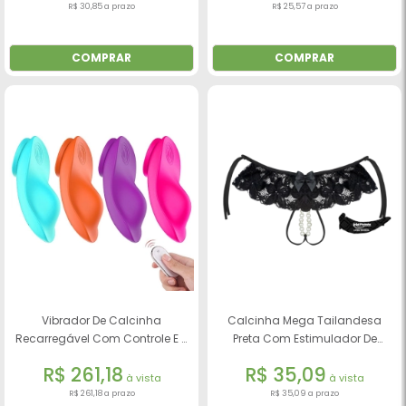
R$ 30,85 a prazo
R$ 25,57 a prazo
COMPRAR
COMPRAR
Vibrador De Calcinha
Calcinha Mega Tailandesa
Recarregável Com Controle E 9
Preta Com Estimulador De
Modos De Vibração - S-Hande
Clitóris
R$ 261,18
R$ 35,09
à vista
à vista
R$ 261,18 a prazo
R$ 35,09 a prazo