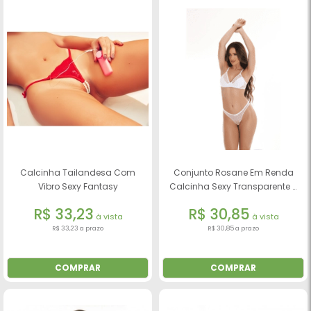
Calcinha Tailandesa Com
Conjunto Rosane Em Renda
Vibro Sexy Fantasy
Calcinha Sexy Transparente -
Beltcher
R$ 33,23
R$ 30,85
à vista
à vista
R$ 33,23 a prazo
R$ 30,85 a prazo
COMPRAR
COMPRAR