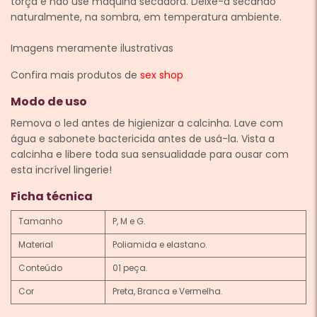
torça e não use máquina secadora. Deixe-a secando
naturalmente, na sombra, em temperatura ambiente.
Imagens meramente ilustrativas
Confira mais produtos de
sex shop
Modo de uso
Remova o led antes de higienizar a calcinha. Lave com
água e sabonete bactericida antes de usá-la. Vista a
calcinha e libere toda sua sensualidade para ousar com
esta incrível lingerie!
Ficha técnica
Tamanho
P, M e G.
Material
Poliamida e elastano.
Conteúdo
01 peça.
Cor
Preta, Branca e Vermelha.