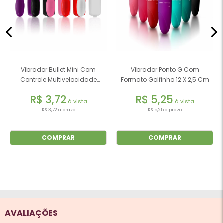
Vibrador Bullet Mini Com
Vibrador Ponto G Com
Controle Multivelocidade
Formato Golfinho 12 X 2,5 Cm
Colorido
R$ 3,72
R$ 5,25
à vista
à vista
R$ 3,72 a prazo
R$ 5,25 a prazo
COMPRAR
COMPRAR
AVALIAÇÕES