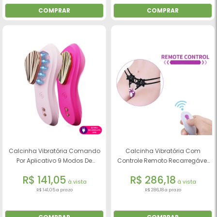
COMPRAR
COMPRAR
Calcinha Vibratória Comando
Calcinha Vibratória Com
Por Aplicativo 9 Modos De
Controle Remoto Recarregável
Vibração
E 9 Modo De Vibração -
R$ 141,05
R$ 286,18
Rebecca
à vista
à vista
R$ 141,05 a prazo
R$ 286,18 a prazo