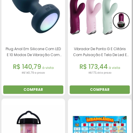
Plug Anal Em Silicone Com LED
Vibrador De Ponto G E Clitóris
E 10 Modos De Vibração Com
Com Pulsação E Tela De Led E
Controle Remoto Sem Fio
Recarregável Cor:vinho
R$ 140,79
R$ 173,44
à vista
à vista
R$ 140,79 a prazo
R$ 173,44 a prazo
COMPRAR
COMPRAR