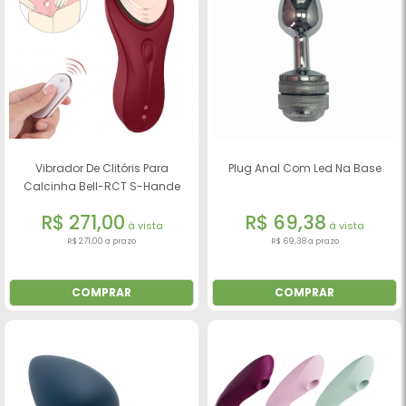
Vibrador De Clitóris Para
Plug Anal Com Led Na Base
Calcinha Bell-RCT S-Hande
R$ 271,00
R$ 69,38
à vista
à vista
R$ 271,00 a prazo
R$ 69,38 a prazo
COMPRAR
COMPRAR