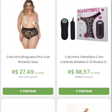
Calcinha Blogueira Plus Size
Calcinha Vibratória Com
Pimenta Sexy
Controle Wireless E 10 Modos De
Vibração
R$ 27,49
R$ 88,57
à vista
à vista
R$ 27,49 a prazo
R$ 88,57 a prazo
COMPRAR
COMPRAR