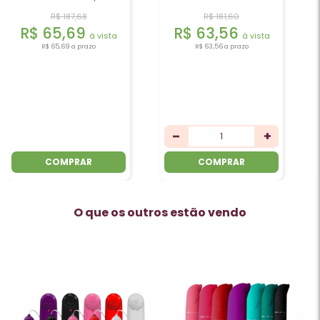
R$ 181,60
R$ 201,51
R$ 63,56
R$ 70,53
à vista
à vista
R$ 63,56
a prazo
R$ 70,53
a prazo
COMPRAR
COMPRAR
O que os outros estão vendo